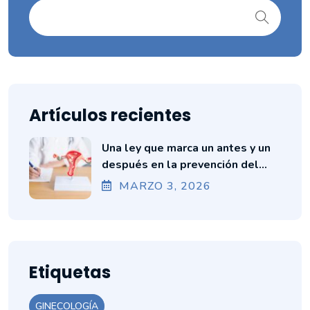
Artículos recientes
Una ley que marca un antes y un
después en la prevención del
cáncer cervicouterino en Ecuador
MARZO
3
, 2026
Etiquetas
GINECOLOGÍA