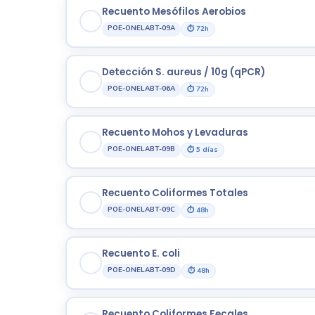
Recuento Mesófilos Aerobios
POE-ONELABT-09A
⏱ 72h
Detección S. aureus / 10g (qPCR)
POE-ONELABT-06A
⏱ 72h
Recuento Mohos y Levaduras
POE-ONELABT-09B
⏱ 5 días
Recuento Coliformes Totales
POE-ONELABT-09C
⏱ 48h
Recuento E. coli
POE-ONELABT-09D
⏱ 48h
Recuento Coliformes Fecales