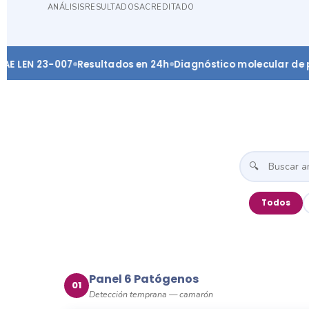
ANÁLISIS
RESULTADOS
ACREDITADO
N 23-007
Resultados en 24h
Diagnóstico molecular de precis
🔍
Todos
Panel 6 Patógenos
01
Detección temprana — camarón