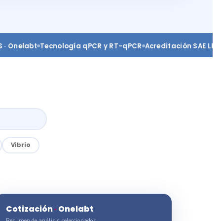
labt
Tecnología qPCR y RT-qPCR
Acreditación SAE LEN 23-0
Vibrio
Cotización
·
Onelabt
Resumen de análisis seleccionados