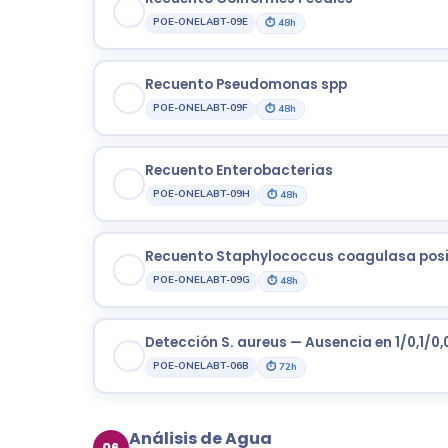
POE-ONELABT-09E
⏱ 48h
Recuento Pseudomonas spp
POE-ONELABT-09F
⏱ 48h
Recuento Enterobacterias
POE-ONELABT-09H
⏱ 48h
Recuento Staphylococcus coagulasa posi
POE-ONELABT-09G
⏱ 48h
Detección S. aureus — Ausencia en 1/0,1/0,
POE-ONELABT-06B
⏱ 72h
Análisis de Agua
06