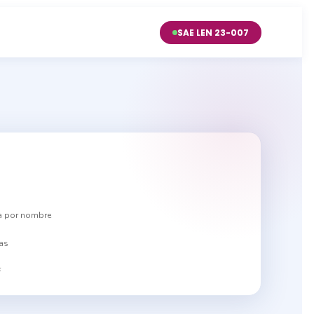
SAE LEN 23-007
ca por nombre
as
F