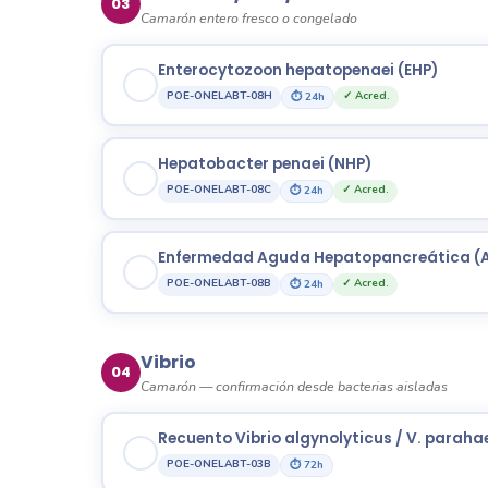
03
Camarón entero fresco o congelado
Enterocytozoon hepatopenaei (EHP)
POE-ONELABT-08H
✓ Acred.
⏱ 24h
Hepatobacter penaei (NHP)
POE-ONELABT-08C
✓ Acred.
⏱ 24h
Enfermedad Aguda Hepatopancreática (
POE-ONELABT-08B
✓ Acred.
⏱ 24h
Vibrio
04
Camarón — confirmación desde bacterias aisladas
Recuento Vibrio algynolyticus / V. parah
POE-ONELABT-03B
⏱ 72h