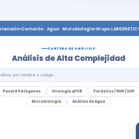
ión
Camarón · Agua · Microbiología
Grupo LABGENETICS · One
CARTERA DE ANÁLISIS
Análisis de Alta Complejidad
Panel 6 Patógenos
Virología qPCR
Parásitos / NHP / EHP
Microbiología
Análisis de Agua