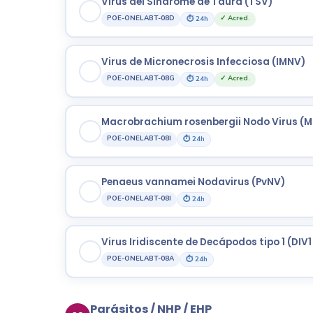
Virus del Síndrome de Taura (TSV)
POE-ONELABT-08D
✓ Acred.
⏱ 24h
Virus de Micronecrosis Infecciosa (IMNV)
POE-ONELABT-08G
✓ Acred.
⏱ 24h
Macrobrachium rosenbergii Nodo Virus (M
POE-ONELABT-08I
⏱ 24h
Penaeus vannamei Nodavirus (PvNV)
POE-ONELABT-08I
⏱ 24h
Virus Iridiscente de Decápodos tipo 1 (DIV1
POE-ONELABT-08A
⏱ 24h
Parásitos / NHP / EHP