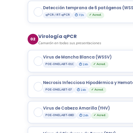
Detección temprana de 6 patógenos (WSSV
qPCR / RT-qPCR
✓ Acred.
⏱ 72h
Virología qPCR
02
Camarón en todas sus presentaciones
Virus de Mancha Blanca (WSSV)
POE-ONELABT-01C
✓ Acred.
⏱ 24h
Necrosis Infecciosa Hipodérmica y Hemat
POE-ONELABT-07
✓ Acred.
⏱ 24h
Virus de Cabeza Amarilla (YHV)
POE-ONELABT-08D
✓ Acred.
⏱ 24h