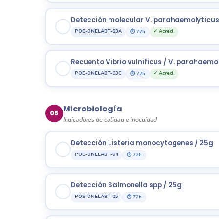
Detección molecular V. parahaemolyticus / 
POE-ONELABT-03A
✓ Acred.
⏱ 72h
Recuento Vibrio vulnificus / V. parahaemo
POE-ONELABT-03C
✓ Acred.
⏱ 72h
Microbiología
05
Indicadores de calidad e inocuidad
Detección Listeria monocytogenes / 25g
POE-ONELABT-04
⏱ 72h
Detección Salmonella spp / 25g
POE-ONELABT-05
⏱ 72h