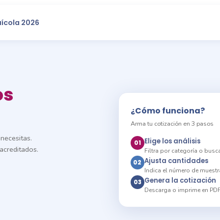
uícola 2026
os
¿Cómo funciona?
Arma tu cotización en 3 pasos
necesitas.
Elige los análisis
01
acreditados.
Filtra por categoría o bus
Ajusta cantidades
02
Indica el número de muestr
Genera la cotización
03
Descarga o imprime en PD