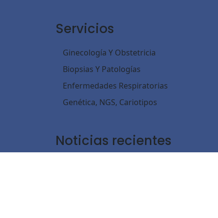
Servicios
Ginecología Y Obstetricia
Biopsias Y Patologías
Enfermedades Respiratorias
Genética, NGS, Cariotipos
Noticias recientes
Una ley que marca un antes y un después en
marzo
3
, 2026