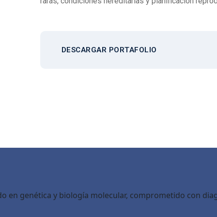
raras, condiciones hereditarias y planificación reprod
DESCARGAR PORTAFOLIO
ado en genética y biología molecular, comprometido con dia