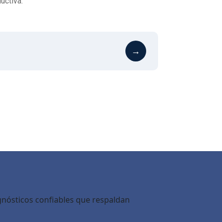
uctiva.
gnósticos confiables que respaldan